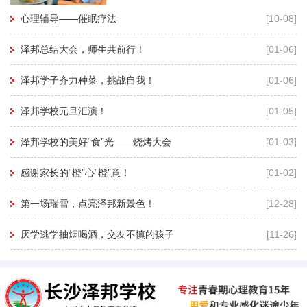
再用暗示性语言帮助孩子进入睡眠状态，有
心理辅导——催眠疗法
[10-08]
利于心理老师深度进入孩子的
泽邦总结大会，师生共前行！
[01-06]
泽邦学子齐力种菜，挑战自我！
[01-06]
泽邦学校元旦汇演！
[01-05]
泽邦学校的美好“食”光——烧烤大会
[01-03]
感谢家长的“橙”心“橙”意！
[01-02]
第一场瑞雪，点亮泽邦新景色！
[12-28]
厌学逃学抽烟喝酒，交友不慎的孩子
[11-26]