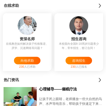
在线求助
资深名师
招生咨询
在线教您如何解决孩子性格叛逆、
本校面向全国8-18周岁问题青少
厌学、沉迷网络等问题？
年，常年招生，签订合同！
向他求助
咨询招生
230
人已求助
230
人已报名
热门资讯
心理辅导——催眠疗法
让孩子闭上眼睛，老师播放一些大自然的鸟
声、水声等纯音乐，帮助孩子快速定下来，