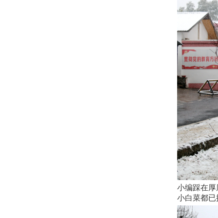
小编踩在厚
小白菜都已