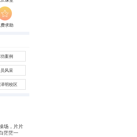
成长课堂
免费求助
成功案例
学员风采
州泽明校区
操场，片片
白茫茫一