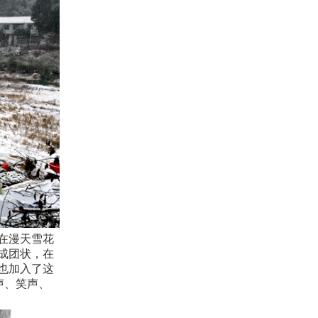
在漫天雪花
成团状，在
也加入了这
声、笑声、