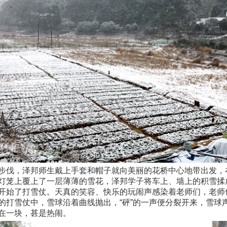
步伐，泽邦师生戴上手套和帽子就向美丽的花桥中心地带出发，
灯笼上覆上了一层薄薄的雪花，泽邦学子将车上、墙上的积雪揉
开始了打雪仗。天真的笑容、快乐的玩闹声感染着老师们，老师
的打雪仗中，雪球沿着曲线抛出，“砰”的一声便分裂开来，雪球
在一块，甚是热闹。