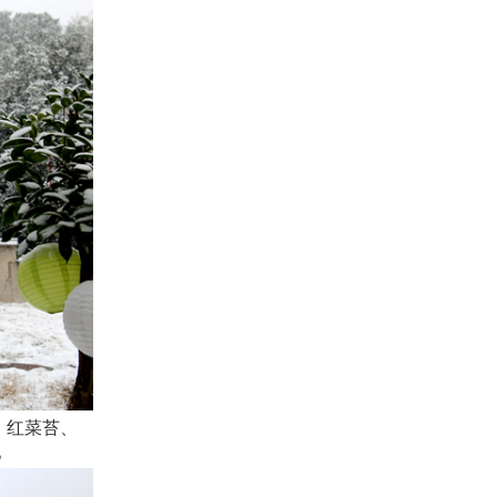
、红菜苔、
。