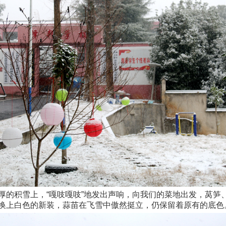
厚的积雪上，“嘎吱嘎吱”地发出声响，向我们的菜地出发，莴笋
换上白色的新装，蒜苗在飞雪中傲然挺立，仍保留着原有的底色