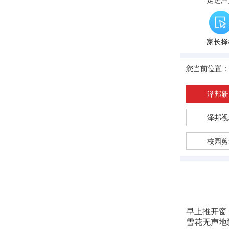
走进泽
家长择
您当前位置：
泽邦新
泽邦视
校园剪
早上推开窗
雪花无声地