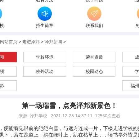
邦
教育方法
孩子问题
校
招生简章
联系我们
网站首页
>
走进泽邦
>
泽邦新闻
>
闻
学校环境
荣誉资质
频
校外活动
校园动态
影
福
第一场瑞雪，点亮泽邦新景色！
来源: 泽邦学校
2021-12-28 14:37:11
12550次查看
，便能看见眼前的皑皑白雪，与远方连成一片，下楼走进学校的
飘下，落在跑道上，躺在绿叶上，趴在枯草上……读书亭外皆是