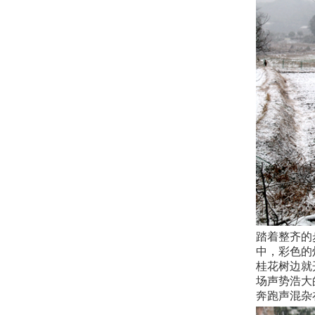
踏着整齐的
中，彩色的
桂花树边就
场声势浩大
奔跑声混杂