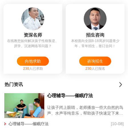
资深名师
招生咨询
在线教您如何解决孩子性格叛逆、
本校面向全国8-18周岁问题青少
厌学、沉迷网络等问题？
年，常年招生，签订合同！
向他求助
咨询招生
230
人已求助
230
人已报名
热门资讯
心理辅导——催眠疗法
让孩子闭上眼睛，老师播放一些大自然的鸟
声、水声等纯音乐，帮助孩子快速定下来，
再用暗示性语言帮助孩子进入睡眠状态，有
心理辅导——催眠疗法
[10-08]
利于心理老师深度进入孩子的