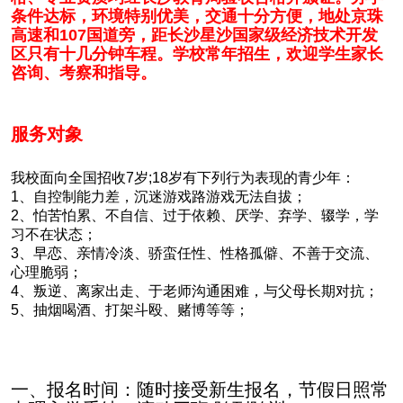
条件达标，环境特别优美，交通十分方便，地处京珠
高速和107国道旁，距长沙星沙国家级经济技术开发
区只有十几分钟车程。学校常年招生，欢迎学生家长
咨询、考察和指导。
服务对象
我校面向全国招收7岁;18岁有下列行为表现的青少年：
1、自控制能力差，沉迷游戏路游戏无法自拔；
2、怕苦怕累、不自信、过于依赖、厌学、弃学、辍学，学
习不在状态；
3、早恋、亲情冷淡、骄蛮任性、性格孤僻、不善于交流、
心理脆弱；
4、叛逆、离家出走、于老师沟通困难，与父母长期对抗；
5、抽烟喝酒、打架斗殴、赌博等等；
一、报名时间：随时接受新生报名，节假日照常