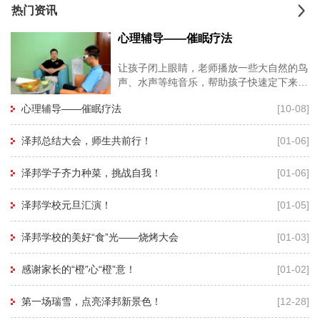
热门资讯
心理辅导——催眠疗法
让孩子闭上眼睛，老师播放一些大自然的鸟
声、水声等纯音乐，帮助孩子快速定下来，
再用暗示性语言帮助孩子进入睡眠状态，有
心理辅导——催眠疗法
[10-08]
利于心理老师深度进入孩子的
泽邦总结大会，师生共前行！
[01-06]
泽邦学子齐力种菜，挑战自我！
[01-06]
泽邦学校元旦汇演！
[01-05]
泽邦学校的美好“食”光——烧烤大会
[01-03]
感谢家长的“橙”心“橙”意！
[01-02]
第一场瑞雪，点亮泽邦新景色！
[12-28]