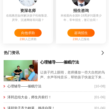
资深名师
招生咨询
在线教您如何解决孩子性格叛逆、
本校面向全国8-18周岁问题青少
厌学、沉迷网络等问题？
年，常年招生，签订合同！
向他求助
咨询招生
230
人已求助
230
人已报名
热门资讯
心理辅导——催眠疗法
让孩子闭上眼睛，老师播放一些大自然的鸟
声、水声等纯音乐，帮助孩子快速定下来，
再用暗示性语言帮助孩子进入睡眠状态，有
心理辅导——催眠疗法
[10-08]
利于心理老师深度进入孩子的
泽邦总结大会，师生共前行！
[01-06]
泽邦学子齐力种菜，挑战自我！
[01-06]