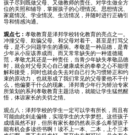
孩子尽到既做父母、又做教师的责任。对学生做全方
位的关照和辅导，掌握孩子的心理情况、思想情况、
家庭情况、学业情况、生活情况，并随时进行正确引
导和情感沟通。
观点七：
孝敬教育是泽邦学校转化教育的亮点之一。
冲撞父母、欺骗父母、和父母对着干、甚至是打骂父
母，是不少问题学生的通病。孝敬是一种品德，是青
少年从小应该养成而、而又常常缺失的一种道德规
范，孝敬尤其还是一种责任，当青少年缺失孝敬品德
时，就会对父母关心自己健康成长的拳拳之心不能理
解和接受，同时也就会失去对自己行为习惯矫正和约
束的原动力，也就形成了我们常见的父母要他不干什
么，他偏要干什么的现象。泽邦青少年行为矫治专家
所策划的系列孝敬教育主题活动，就能让学生猛然醒
悟，体谅家长的关切之情。
观点八：泽邦学校的学生一定可以学有所长，而且有
可能由此剑走偏锋，实现学生的大学梦想。这些孩子
成绩虽然不好，但所有家长都仍然表示多么希望孩子
能有机会多读些书啊！读不上一本、二本，上个三本