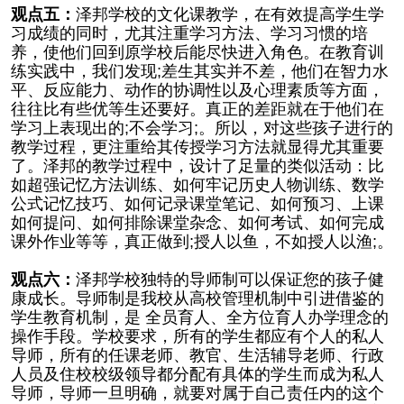
观点五：
泽邦学校的文化课教学，在有效提高学生学
习成绩的同时，尤其注重学习方法、学习习惯的培
养，使他们回到原学校后能尽快进入角色。在教育训
练实践中，我们发现;差生其实并不差，他们在智力水
平、反应能力、动作的协调性以及心理素质等方面，
往往比有些优等生还要好。真正的差距就在于他们在
学习上表现出的;不会学习;。所以，对这些孩子进行的
教学过程，更注重给其传授学习方法就显得尤其重要
了。泽邦的教学过程中，设计了足量的类似活动：比
如超强记忆方法训练、如何牢记历史人物训练、数学
公式记忆技巧、如何记录课堂笔记、如何预习、上课
如何提问、如何排除课堂杂念、如何考试、如何完成
课外作业等等，真正做到;授人以鱼，不如授人以渔;。
观点六：
泽邦学校独特的导师制可以保证您的孩子健
康成长。导师制是我校从高校管理机制中引进借鉴的
学生教育机制，是 全员育人、全方位育人办学理念的
操作手段。学校要求，所有的学生都应有个人的私人
导师，所有的任课老师、教官、生活辅导老师、行政
人员及住校校级领导都分配有具体的学生而成为私人
导师，导师一旦明确，就要对属于自己责任内的这个