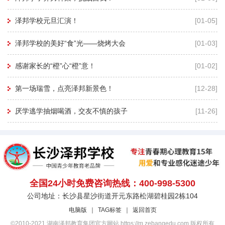
泽邦学校元旦汇演！
[01-05]
泽邦学校的美好“食”光——烧烤大会
[01-03]
感谢家长的“橙”心“橙”意！
[01-02]
第一场瑞雪，点亮泽邦新景色！
[12-28]
厌学逃学抽烟喝酒，交友不慎的孩子
[11-26]
全国24小时免费咨询热线：400-998-5300
公司地址：长沙县星沙街道开元东路松湖碧桂园2栋104
电脑版
｜
TAG标签
｜
返回首页
©2010-2021 湖南泽邦教育集团官方网站 https://m.zebangedu.com 版权所有