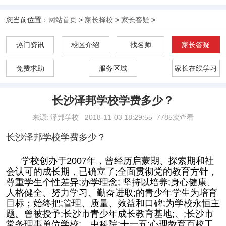
您当前位置：
网站首页
>
家长择校
>
家长答疑
>
热门资讯
校区介绍
找名师
家长答疑
免费求助
服务区域
家长在线学习
长沙泽邦学校学费多少？
来源: 泽邦学校
2018-11-03 18:29:55
7785次查看
长沙泽邦学校学费多少？
学校创办于2007年，曾经历启蒙期、探索期和社
会认可的成长期，已确立了;全面贯彻党的教育方针，
尊重学生个性差异;办学理念; 坚持以培养;身心健康、
人格健全、努力学习、勤奋进取;的青少年学生为培育
目标；始终把;管理、质量、效益和口碑;为学校永恒主
题。曾被授予;长沙市青少年成长教育基地;、;长沙市
常务理事单位学校;、中科院;十一五;心理教育百校工