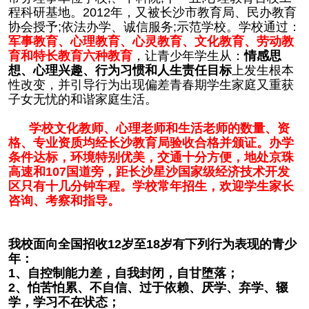
程科研基地。2012年，又被长沙市教育局、民办教育
协会授予;依法办学、诚信服务;示范学校。学校通过：
军事教育、心理教育、心灵教育、文化教育、劳动教
育和特长教育六种教育
，让青少年学生从：
情感思
想、心理兴趣、行为习惯和人生责任目标
上发生根本
性改变，并引导行为出现偏差青春期学生家庭又重获
子女无忧的和谐家庭生活。
学校文化教师、心理老师和生活老师的数量、资
格、专业资质均经长沙教育局验收合格并颁证。办学
条件达标，环境特别优美，交通十分方便，地处京珠
高速和107国道旁，距长沙星沙国家级经济技术开发
区只有十几分钟车程。学校常年招生，欢迎学生家长
咨询、考察和指导。
我校面向全国招收12
岁至18
岁有下列行为表现的青少
年：
1
、自控制能力差，自我封闭，自甘堕落；
2
、怕苦怕累、不自信、过于依赖、厌学、弃学、辍
学，学习不在状态；