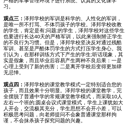
严格的军事管理环境下进行系统、认真的文化课学
习。
观点三：
泽邦学校的军训是科学的、人性化的军训，
是唯一所不打骂、不体罚孩子的学校。泽邦学校收教
的学生，肯定是有;问题;的学生，泽邦学校对这些学生
也要进行长达40天的严格军训，以此来强制矫正学生
的不良行为习惯。但是，泽邦学校坚决反对通过残酷
军训、甚至是严酷体罚学生的方式打压学生身心。我
们认为，在那样训练方式下产生的学生;听话现象，其
实是假象，而且毕业后容易产生两种不良后果：一是
心理上受到了新的伤害；二是离开学校后变得更加肆
无忌惮。
观点四：
泽邦学校的课堂教学模式一定特别适合您的
孩子，而且效果十分明显。泽邦学校的课堂教学，完
全摆脱了普通中学的常规课堂教学模式，而采取10人
左右一个班的;圆桌会议式课堂模式，学生上课犹如大
人开会，交流极其充分，学生思想不会开小差，可以
积极思考问题，向老师提问不会象普通课堂那样拘
谨，不会抹杀孩子探究问题的兴趣。