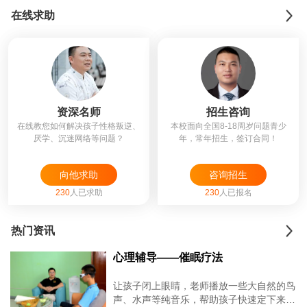
在线求助
资深名师
招生咨询
在线教您如何解决孩子性格叛逆、
本校面向全国8-18周岁问题青少
厌学、沉迷网络等问题？
年，常年招生，签订合同！
向他求助
咨询招生
230
人已求助
230
人已报名
热门资讯
心理辅导——催眠疗法
让孩子闭上眼睛，老师播放一些大自然的鸟
声、水声等纯音乐，帮助孩子快速定下来，