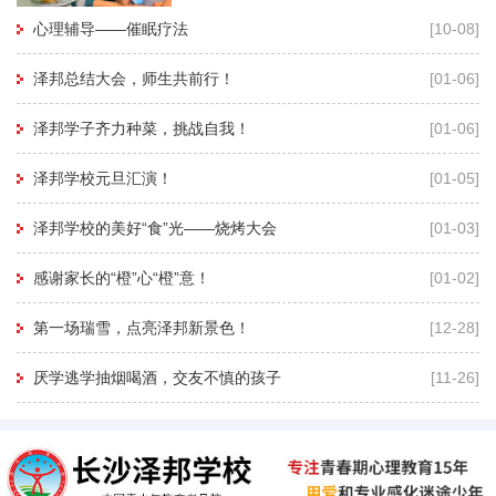
再用暗示性语言帮助孩子进入睡眠状态，有
心理辅导——催眠疗法
[10-08]
利于心理老师深度进入孩子的
泽邦总结大会，师生共前行！
[01-06]
泽邦学子齐力种菜，挑战自我！
[01-06]
泽邦学校元旦汇演！
[01-05]
泽邦学校的美好“食”光——烧烤大会
[01-03]
感谢家长的“橙”心“橙”意！
[01-02]
第一场瑞雪，点亮泽邦新景色！
[12-28]
厌学逃学抽烟喝酒，交友不慎的孩子
[11-26]