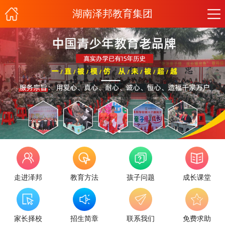
湖南泽邦教育集团
走进泽邦
教育方法
孩子问题
成长课堂
家长择校
招生简章
联系我们
免费求助