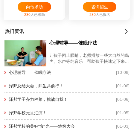
向他求助
咨询招生
230
人已求助
230
人已报名
热门资讯
心理辅导——催眠疗法
让孩子闭上眼睛，老师播放一些大自然的鸟
声、水声等纯音乐，帮助孩子快速定下来，
再用暗示性语言帮助孩子进入睡眠状态，有
心理辅导——催眠疗法
[10-08]
利于心理老师深度进入孩子的
泽邦总结大会，师生共前行！
[01-06]
泽邦学子齐力种菜，挑战自我！
[01-06]
泽邦学校元旦汇演！
[01-05]
泽邦学校的美好“食”光——烧烤大会
[01-03]