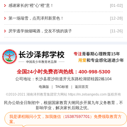
感谢家长的“橙”心“橙”意！
[01-02]
第一场瑞雪，点亮泽邦新景色！
[12-28]
厌学逃学抽烟喝酒，交友不慎的孩子
[11-26]
全国24小时免费咨询热线：400-998-5300
公司地址：长沙县星沙街道开元东路松湖碧桂园2栋104
电脑版
｜
TAG标签
｜
返回首页
©2010-2021 湖南泽邦教育集团官方网站 https://m.zebangedu.com 版权所有
民办公助全日制初中，根据国家教育大纲同步开展九年义务教育，不
影响学业，解决家长后顾之忧。
我是课程顾问小艾，加我微信（
15387597701
）免费领取教育方
案。