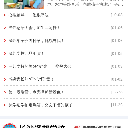
声、水声等纯音乐，帮助孩子快速定下来，
再用暗示性语言帮助孩子进入睡眠状态，有
心理辅导——催眠疗法
[10-08]
利于心理老师深度进入孩子的
泽邦总结大会，师生共前行！
[01-06]
泽邦学子齐力种菜，挑战自我！
[01-06]
泽邦学校元旦汇演！
[01-05]
泽邦学校的美好“食”光——烧烤大会
[01-03]
感谢家长的“橙”心“橙”意！
[01-02]
第一场瑞雪，点亮泽邦新景色！
[12-28]
厌学逃学抽烟喝酒，交友不慎的孩子
[11-26]