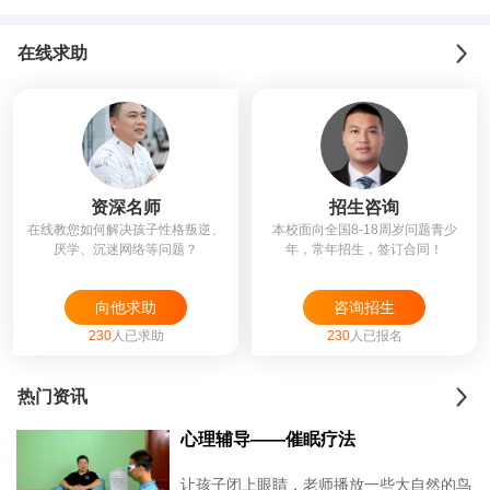
在线求助
资深名师
招生咨询
在线教您如何解决孩子性格叛逆、
本校面向全国8-18周岁问题青少
厌学、沉迷网络等问题？
年，常年招生，签订合同！
向他求助
咨询招生
230
人已求助
230
人已报名
热门资讯
心理辅导——催眠疗法
让孩子闭上眼睛，老师播放一些大自然的鸟