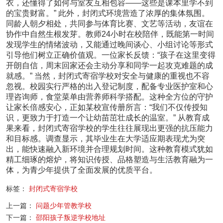
衣，还懂得了如何与室友互相包容——这些是课本里学不到
的宝贵财富。” 此外，封闭式环境营造了浓厚的集体氛围。
同龄人朝夕相处，共同参与体育比赛、文艺等活动，友谊在
协作中自然生根发芽。教师24小时在校陪伴，既能第一时间
发现学生的情绪波动，又能通过晚间谈心、小组讨论等形式
引导他们树立正确价值观。一位家长反馈：“孩子在这里变得
开朗自信，周末回家还会主动分享和同学一起攻克难题的成
就感。” 当然，封闭式寄宿学校对安全与健康的重视也不容
忽视。校园实行严格的出入登记制度，配备专业医护室和心
理咨询师，食堂菜单由营养师科学搭配。这种全方位的守护
让家长倍感安心，正如某校宣传册所言：“我们不仅传授知
识，更致力于打造一个让幼苗茁壮成长的温室。” 从教育成
果来看，封闭式寄宿学校的学生往往展现出更强的抗压能力
和目标感。调查显示，其毕业生在大学适应期表现尤为突
出，能快速融入新环境并合理规划时间。这种教育模式犹如
精工细琢的熔炉，将知识传授、品格塑造与生活教育融为一
体，为青少年提供了全面发展的优质平台。
标签：
封闭式寄宿学校
上一篇：
问题少年管教学校
下一篇：
邵阳孩子叛逆学校地址