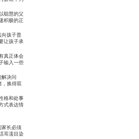
以聪慧的父
递积极的正
真向孩子普
要让孩子承
有真正体会
子输入一些
能解决问
绪，换得双
性格和处事
方式表达情
们家长必须
话耳濡目染