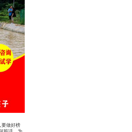
人要做好榜
何脏话，为