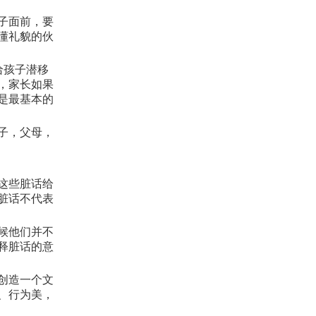
子面前，要
懂礼貌的伙
给孩子潜移
，家长如果
是最基本的
子，父母，
这些脏话给
脏话不代表
候他们并不
释脏话的意
创造一个文
、行为美，