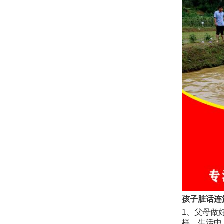
孩子脏话连
1、父母做
样。生活中