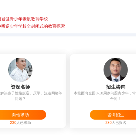
南君健青少年素质教育学校
沙叛逆少年学校全封闭式的教育探索
资深名师
招生咨询
何解决孩子性格叛逆、厌学、沉迷网络等
本校面向全国8-18周岁问题青少年，
问题？
合同！
向他求助
咨询招生
230
人已求助
230
人已报名