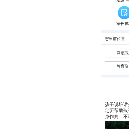
走进泽
家长择
您当前位置：
网瘾教
教育资
孩子说脏话
定要帮助孩
身作则，不