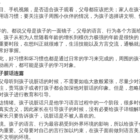
。
目、手机视频，是否适合孩子观看，父母都应该把关；家人在孩
用语习惯；要关注孩子周围小伙伴的情况，为孩子选择讲文明、
学的。都说父母是孩子的一面镜子，父母的语言、行为各个方面
。孩子从初为人世随着年龄的增长到模仿力极强的年龄是很快的
重要时段，在想纠正就很难了，生活技能以及方言交流，通畅就
常好掌握。
此，好习惯和坏习惯也都是通过日常的学习来完成的，周围的孩
动画片，都可能是孩子的学习对象。
子脏话连篇
父母听到孩子说脏话的时候，不需要如临大敌般紧张，尽量少对
注，责骂孩子或者打孩子都会加深他对脏话的印象。但是，忽略
对孩子进行教育和引导。
达情绪。孩子说脏话只是他学习语言过程中的一个阶段，很多时
真实含义，因此家长在引导孩子的时候，没有必要给孩子详细解
家长只要告诉孩子，说脏话是不被人喜欢的。
境。孩子的语言、行为最容易受到外界环境的影响，所以给孩子
为重要。父母要对自己的言行加以约束，在孩子面前做到语言美
不文明的环境。