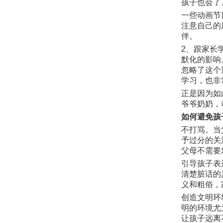
孩子也会了
一些动画节
注意自己的
伴。
2、跟家长
默化的影响
忽略了这个
学习，也非
正是因为如
爷爷奶奶，
如何避免孩
不打骂。当
予过分的关
父母不需要
引导孩子表
清楚脏话的
义和粗俗，
创造文明环
明的环境尤
让孩子远离