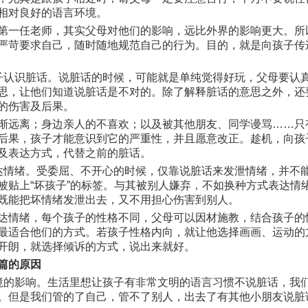
相对良好的语言环境。
第一任老师，其实父母对他们的影响，远比外界的影响更大。所
严苛要求自己，随时随地规范自己的行为。目的，就是向孩子传
子认识脏话。说脏话的时候，可能就是单纯觉得好玩，父母要认
思，让他们知道说脏话是不对的。除了解释脏话的意思之外，还
的伤害及后果。
渐远离；身边亲人的不喜欢；以及被其他朋友、同学谩骂……只
后果，孩子才能意识到它的严重性，并且愿意改正。趁机，向孩
及表达方式，代替之前的脏话。
达情绪。受委屈、不开心的时候，仅靠说脏话来发泄情绪，并不
被贴上“坏孩子”的标签。与其被别人嫌弃，不如换种方式表达情
既能把坏情绪发泄出去，又不用担心伤害到别人。
达情绪，每个孩子的性格不同，父母可以因材施教，结合孩子的
最适合他们的方式。若孩子性格内向，就让他选择画画、运动的
开朗，就选择倾诉的方式，说出来就好。
篇的原因
境的影响。生活里想让孩子有非常文明的语言习惯不说脏话，我
。但是我们管的了自己，管不了别人，出去了有其他小朋友说脏