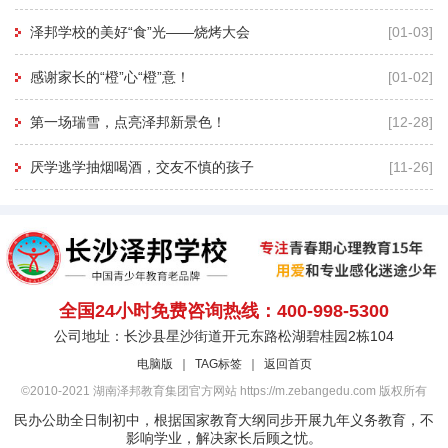
泽邦学校的美好“食”光——烧烤大会
[01-03]
感谢家长的“橙”心“橙”意！
[01-02]
第一场瑞雪，点亮泽邦新景色！
[12-28]
厌学逃学抽烟喝酒，交友不慎的孩子
[11-26]
全国24小时免费咨询热线：400-998-5300
公司地址：长沙县星沙街道开元东路松湖碧桂园2栋104
电脑版
｜
TAG标签
｜
返回首页
©2010-2021 湖南泽邦教育集团官方网站 https://m.zebangedu.com 版权所有
民办公助全日制初中，根据国家教育大纲同步开展九年义务教育，不
影响学业，解决家长后顾之忧。