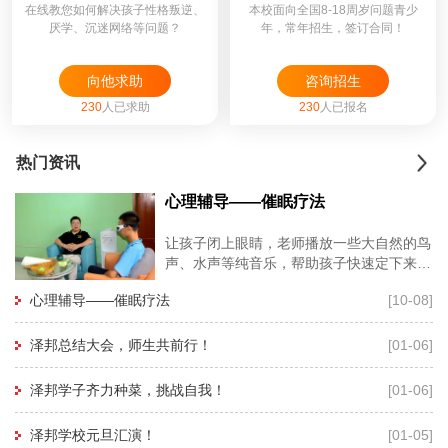
在线教您如何解决孩子性格叛逆、
本校面向全国8-18周岁问题青少
厌学、沉迷网络等问题？
年，常年招生，签订合同！
向他求助
咨询招生
230
人已求助
230
人已报名
热门资讯
心理辅导——催眠疗法
让孩子闭上眼睛，老师播放一些大自然的鸟
声、水声等纯音乐，帮助孩子快速定下来，
再用暗示性语言帮助孩子进入睡眠状态，有
心理辅导——催眠疗法
[10-08]
利于心理老师深度进入孩子的
泽邦总结大会，师生共前行！
[01-06]
泽邦学子齐力种菜，挑战自我！
[01-06]
泽邦学校元旦汇演！
[01-05]