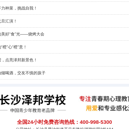
齐力种菜，挑战自我！
元旦汇演！
美好“食”光——烧烤大会
“橙”心“橙”意！
雪，点亮泽邦新景色！
抽烟喝酒，交友不慎的孩子
全国24小时免费咨询热线：400-998-5300