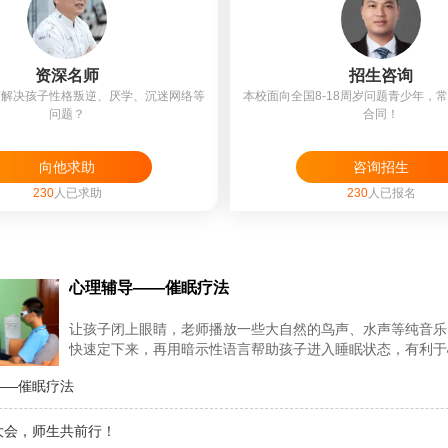
资深名师
招生咨询
何解决孩子性格叛逆、厌学、沉迷网络等
本校面向全国8-18周岁问题青少年，
问题？
合同！
向他求助
咨询招生
230
人已求助
230
人已报名
心理辅导——催眠疗法
让孩子闭上眼睛，老师播放一些大自然的鸟声、水声等纯音乐
快速定下来，再用暗示性语言帮助孩子进入睡眠状态，有利于
度进入孩子的
——催眠疗法
大会，师生共前行！