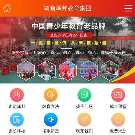
湖南泽邦教育集团
走进泽邦
教育方法
孩子问题
成长课堂
家长择校
招生简章
联系我们
免费求助