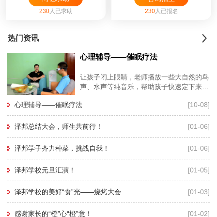
230
人已求助
230
人已报名
热门资讯
心理辅导——催眠疗法
让孩子闭上眼睛，老师播放一些大自然的鸟
声、水声等纯音乐，帮助孩子快速定下来，
再用暗示性语言帮助孩子进入睡眠状态，有
心理辅导——催眠疗法
[10-08]
利于心理老师深度进入孩子的
泽邦总结大会，师生共前行！
[01-06]
泽邦学子齐力种菜，挑战自我！
[01-06]
泽邦学校元旦汇演！
[01-05]
泽邦学校的美好“食”光——烧烤大会
[01-03]
感谢家长的“橙”心“橙”意！
[01-02]