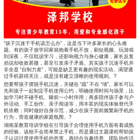
“孩子沉迷于手机该怎么办”，这是当下许多家长的心头难
题。有的孩子放学回家就抱着手机不放，刷短视频、玩游戏
到深夜，不仅耽误学习，还影响视力与身心健康，家长反复
劝说却收效甚微，甚至引发亲子矛盾。其实孩子沉迷手机并
非全是 “自制力差”，可能是缺乏更有趣的现实活动、渴望通
过手机获得关注，或是没有建立清晰的使用规则。
?
想要帮孩子摆脱手机沉迷，关键在 “疏” 不在 “堵”。家长可以
先和孩子一起制定手机使用公约，明确使用时间与场景，比
如学习时不碰手机、睡前一小时停用；再多陪伴孩子参与户
外活动、手工创作、亲子阅读等，用丰富的现实体验替代手
机依赖；同时做好自身示范，减少在孩子面前频繁刷手机的
行为，营造健康的家庭氛围。
?
湖南某教育培训学校在引导孩子合理使用手机方面有着成熟
的经验。该校不会简单禁止手机，而是通过主题课程帮助孩
子认识过度使用手机的危害，再结合兴趣培养、团队协作活