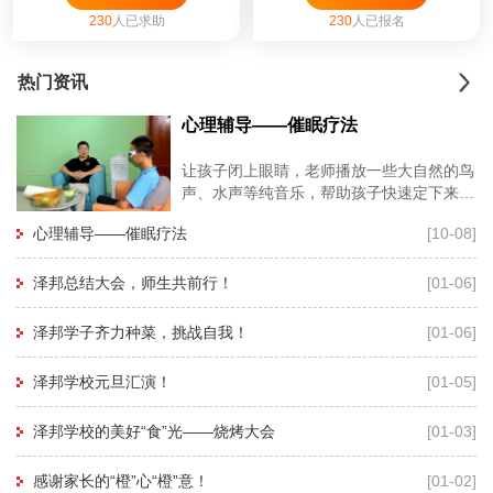
230
人已求助
230
人已报名
热门资讯
心理辅导——催眠疗法
让孩子闭上眼睛，老师播放一些大自然的鸟
声、水声等纯音乐，帮助孩子快速定下来，
再用暗示性语言帮助孩子进入睡眠状态，有
心理辅导——催眠疗法
[10-08]
利于心理老师深度进入孩子的
泽邦总结大会，师生共前行！
[01-06]
泽邦学子齐力种菜，挑战自我！
[01-06]
泽邦学校元旦汇演！
[01-05]
泽邦学校的美好“食”光——烧烤大会
[01-03]
感谢家长的“橙”心“橙”意！
[01-02]