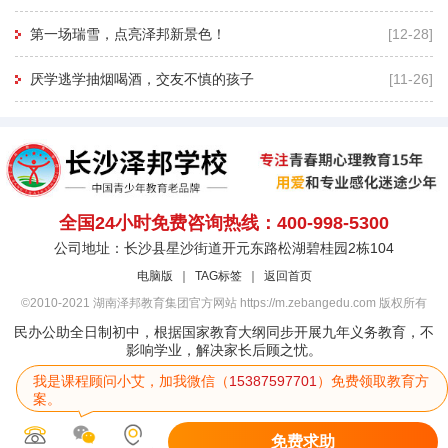
第一场瑞雪，点亮泽邦新景色！
[12-28]
厌学逃学抽烟喝酒，交友不慎的孩子
[11-26]
全国24小时免费咨询热线：400-998-5300
公司地址：长沙县星沙街道开元东路松湖碧桂园2栋104
电脑版
｜
TAG标签
｜
返回首页
©2010-2021 湖南泽邦教育集团官方网站 https://m.zebangedu.com 版权所有
民办公助全日制初中，根据国家教育大纲同步开展九年义务教育，不
影响学业，解决家长后顾之忧。
我是课程顾问小艾，加我微信（
15387597701
）免费领取教育方
案。
免费求助