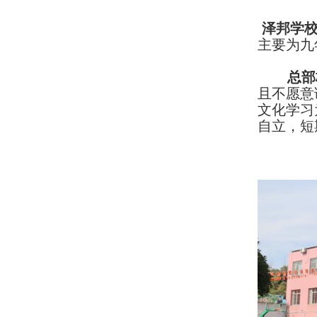
泽邦学
主要为九
总部
且不愿意
文化学习
自立，短