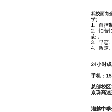
我校面向全
学）
1、自控
2、怕苦
态；
3、早恋
4、叛逆
24小时成
手机：15
总部校区
京珠高速
湘越中学