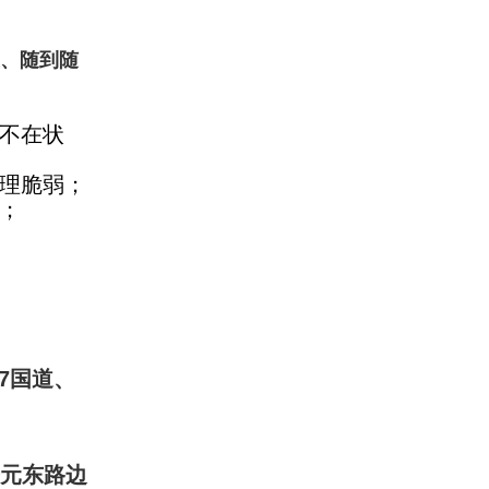
生、随到随
不在状
心理脆弱；
；
7国道、
开元东路边