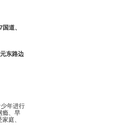
7国道、
开元东路边
青少年进行
网瘾、早
受家庭、