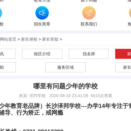
邦
教育方法
孩子问题
校
招生简章
联系我们
网站首页
>
家长择校
>
家长答疑
>
讯
校区介绍
找名师
助
服务区域
家
哪里有问题少年的学校
来源: 泽邦学校
2020-08-16 23:41:09
5615次查看
少年教育老品牌）
长沙泽邦学校---办学14年专注
辅导、行为矫正，戒网瘾