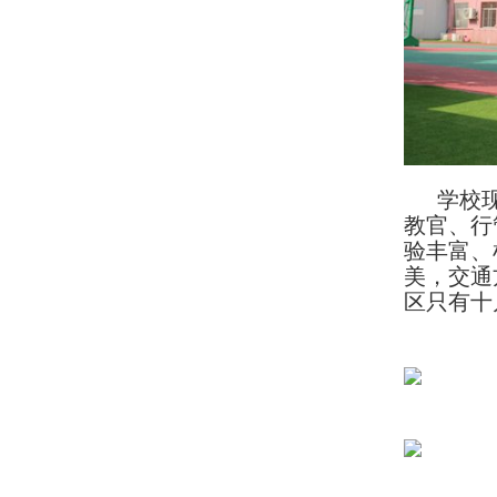
学校现
教官、行
验丰富、
美，交通
区只有十