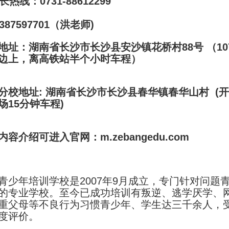
长热线：0731-88612299
387597701（洪老师)
地址：湖南省长沙市长沙县安沙镇花桥村88号 （10
边上，离高铁站半个小时车程）
分校地址: 湖南省长沙市长沙县春华镇春华山村 (
场15分钟车程)
容介绍可进入官网：m.zebangedu.com
青少年培训学校是2007年9月成立，专门针对问题
的专业学校。至今已成功培训有叛逆、逃学厌学、
重父母等不良行为习惯青少年、学生达三千余人，
度评价。