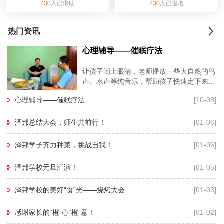
230
人已求助
230
人已报名
热门资讯
心理辅导——催眠疗法
让孩子闭上眼睛，老师播放一些大自然的鸟
声、水声等纯音乐，帮助孩子快速定下来，
再用暗示性语言帮助孩子进入睡眠状态，有
心理辅导——催眠疗法
[10-08]
利于心理老师深度进入孩子的
泽邦总结大会，师生共前行！
[01-06]
泽邦学子齐力种菜，挑战自我！
[01-06]
泽邦学校元旦汇演！
[01-05]
泽邦学校的美好“食”光——烧烤大会
[01-03]
感谢家长的“橙”心“橙”意！
[01-02]