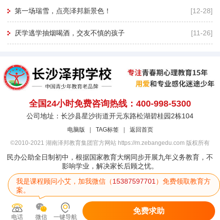
第一场瑞雪，点亮泽邦新景色！
[12-28]
厌学逃学抽烟喝酒，交友不慎的孩子
[11-26]
全国24小时免费咨询热线：400-998-5300
公司地址：长沙县星沙街道开元东路松湖碧桂园2栋104
电脑版
｜
TAG标签
｜
返回首页
©2010-2021 湖南泽邦教育集团官方网站 https://m.zebangedu.com 版权所有
民办公助全日制初中，根据国家教育大纲同步开展九年义务教育，不
影响学业，解决家长后顾之忧。
我是课程顾问小艾，加我微信（
15387597701
）免费领取教育方
案。
免费求助
电话
微信
一键导航