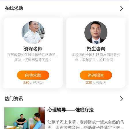
在线求助
资深名师
招生咨询
在线教您如何解决孩子性格叛逆、
本校面向全国8-18周岁问题青少
厌学、沉迷网络等问题？
年，常年招生，签订合同！
向他求助
咨询招生
230
人已求助
230
人已报名
热门资讯
心理辅导——催眠疗法
让孩子闭上眼睛，老师播放一些大自然的鸟
声、水声等纯音乐，帮助孩子快速定下来，