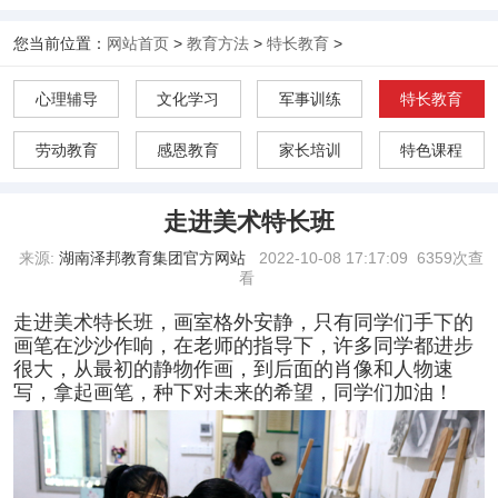
您当前位置：
网站首页
>
教育方法
>
特长教育
>
心理辅导
文化学习
军事训练
特长教育
劳动教育
感恩教育
家长培训
特色课程
走进美术特长班
来源:
湖南泽邦教育集团官方网站
2022-10-08 17:17:09
6359次查
看
走进美术特长班，画室格外安静，只有同学们手下的
画笔在沙沙作响，在老师的指导下，许多同学都进步
很大，从最初的静物作画，到后面的肖像和人物速
写，拿起画笔，种下对未来的希望，同学们加油！