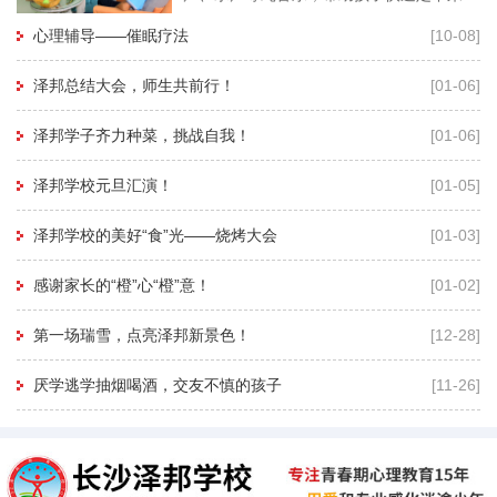
再用暗示性语言帮助孩子进入睡眠状态，有
心理辅导——催眠疗法
[10-08]
利于心理老师深度进入孩子的
泽邦总结大会，师生共前行！
[01-06]
泽邦学子齐力种菜，挑战自我！
[01-06]
泽邦学校元旦汇演！
[01-05]
泽邦学校的美好“食”光——烧烤大会
[01-03]
感谢家长的“橙”心“橙”意！
[01-02]
第一场瑞雪，点亮泽邦新景色！
[12-28]
厌学逃学抽烟喝酒，交友不慎的孩子
[11-26]