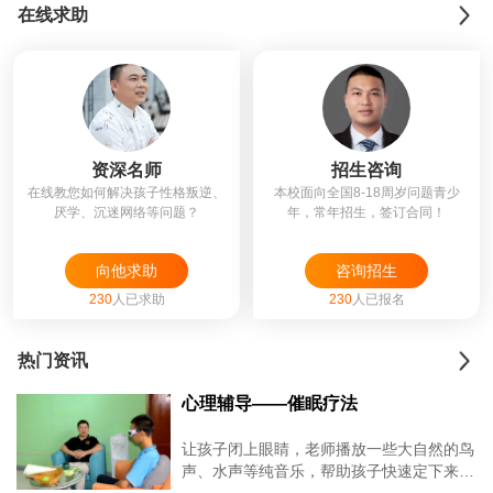
在线求助
资深名师
招生咨询
在线教您如何解决孩子性格叛逆、
本校面向全国8-18周岁问题青少
厌学、沉迷网络等问题？
年，常年招生，签订合同！
向他求助
咨询招生
230
人已求助
230
人已报名
热门资讯
心理辅导——催眠疗法
让孩子闭上眼睛，老师播放一些大自然的鸟
声、水声等纯音乐，帮助孩子快速定下来，