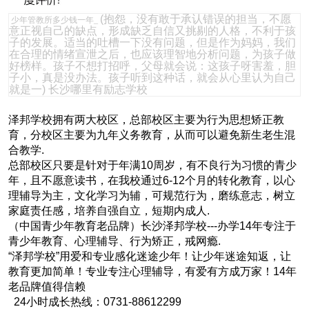
(抱怨，没有敢于承认错误的担当，不愿
少年管教所多少钱一年_
意正视自己的缺点，形成缺乏自信又挑剔的人格，不利于孩
子的发展。适当的吐槽一下没有问题，但是作为妈妈，我们
在合理的情绪宣泄之后，也应该理智地分析问题，为孩子做
好榜样。孩子不想打招呼，父母就会说：这孩子呀害羞，胆
子小，真是没办法。孩子听到这种话，就会从心里认为自己
就是一)
长沙哪里有励志学校
泽邦学校拥有两大校区，总部校区主要为行为思想矫正教
育，分校区主要为九年义务教育，从而可以避免新生老生混
合教学.
总部校区只要是针对于年满10周岁，有不良行为习惯的青少
年，且不愿意读书，在我校通过6-12个月的转化教育，以心
理辅导为主，文化学习为辅，可规范行为，磨练意志，树立
家庭责任感，培养自强自立，短期内成人.
（中国青少年教育老品牌）长沙泽邦学校---办学14年专注于
青少年教育、心理辅导、行为矫正，戒网瘾.
“泽邦学校”用爱和专业感化迷途少年！让少年迷途知返，让
教育更加简单！专业专注心理辅导，有爱有方成万家！14年
老品牌值得信赖
24小时成长热线：0731-88612299