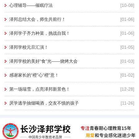
再用暗示性语言帮助孩子进入睡眠状态，有
心理辅导——催眠疗法
[10-08]
利于心理老师深度进入孩子的
泽邦总结大会，师生共前行！
[01-06]
泽邦学子齐力种菜，挑战自我！
[01-06]
泽邦学校元旦汇演！
[01-05]
泽邦学校的美好“食”光——烧烤大会
[01-03]
感谢家长的“橙”心“橙”意！
[01-02]
第一场瑞雪，点亮泽邦新景色！
[12-28]
厌学逃学抽烟喝酒，交友不慎的孩子
[11-26]