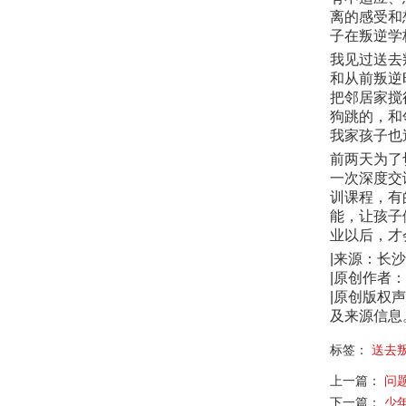
离的感受和
子在叛逆学
我见过送去
和从前叛逆
把邻居家搅
狗跳的，和
我家孩子也
前两天为了
一次深度交
训课程，有
能，让孩子
业以后，才
|来源：长
|原创作者
|原创版权
及来源信息
标签：
送去
上一篇：
问
下一篇：
少