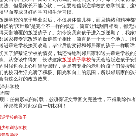
想法。但是家长不能心软，一定要相信叛逆学校的教学制度，这
校里面养成良好的学习和生活习惯。
叛逆学校的孩子毕业以后，不仅身体倍儿棒，而且情绪和精神都
时候的“厌世脸”是完全不一样的状态，简直让我刮目相看，都无
得天翻地覆的叛逆孩子了。如今换我家孩子进入叛逆期了，我家
邻居家接受完改造的叛逆孩子相比，简直是一个天一个地方。所
送进叛逆学校接受改造，毕业后能变得和邻居家的孩子一样听话
切实了解叛逆学校的情况，我还特地到邻居家和送去叛逆学校的
谈。从交谈中得知，长沙这家
叛逆孩子学校
每天会给叛逆孩子安
的时候也会上心理辅导课程，更是有专业的老师给孩子们传授独
们的校园生活充满了积极、阳光和向上的氛围，所以邻居家的孩
会有这么好的改造效果。
沙泽邦学校
：周荣
声明：任何形式的转载，必须保证文章图文完整性，不得删除作
。泽邦教育对此保留一切权利！
叛逆学校的孩子
题少年训练学校
年管教学校