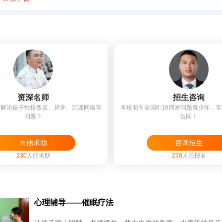
资深名师
招生咨询
何解决孩子性格叛逆、厌学、沉迷网络等
本校面向全国8-18周岁问题青少年，
问题？
合同！
向他求助
咨询招生
230
人已求助
230
人已报名
心理辅导——催眠疗法