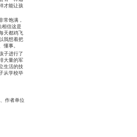
样才能让孩
非常饱满，
法相信这是
每天都鸡飞
以我想着把
、懂事。
孩子进行了
排大量的军
立生活的技
子从学校毕
者、作者单位