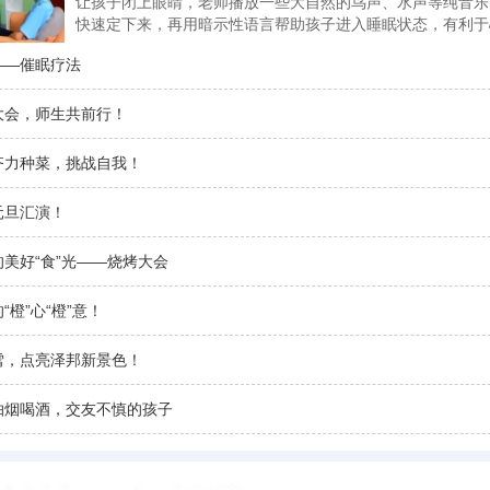
让孩子闭上眼睛，老师播放一些大自然的鸟声、水声等纯音乐
快速定下来，再用暗示性语言帮助孩子进入睡眠状态，有利于
度进入孩子的
——催眠疗法
大会，师生共前行！
齐力种菜，挑战自我！
元旦汇演！
美好“食”光——烧烤大会
“橙”心“橙”意！
雪，点亮泽邦新景色！
抽烟喝酒，交友不慎的孩子